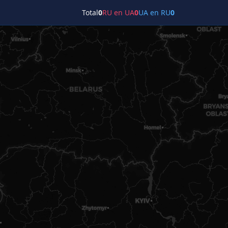
Total
0
RU en UA
0
UA en RU
0