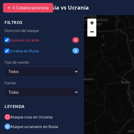
Bombardeos - Rusia vs Ucrania
← Il Collaborazionista
+
FILTROS
Direccion del ataque
−
Rusia en Ucrania
0
Ucrania en Rusia
0
Tipo de evento
Fuente
LEYENDA
💥
Ataque ruso en Ucrania
💙
Ataque ucraniano en Rusia