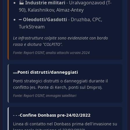
🏭
Industrie militari
- Uralvagonzavod (T-
90), Kalashnikov, Almaz-Antey
━
Oleodotti/Gasdotti
- Druzhba, CPC,
TurkStream
Le infrastrutture colpite sono evidenziate con bordo
rosso e dicitura "COLPITO".
Fonte: Report OSINT, analisi attacchi ucraini 2024
▬
Ponti distrutti/danneggiati
Ponti strategici distrutti o danneggiati durante il
conflitto (es. Ponte di Kerch, ponti sul Dnipro).
Fonte: Report OSINT, immagini satellitari
- - -
Confine Donbass pre-24/02/2022
Linea di contatto nel Donbass prima dell'invasione su