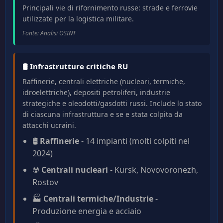
Principali vie di rifornimento russe: strade e ferrovie
utilizzate per la logistica militare.
Fonte: Analisi OSINT
🛢️ Infrastrutture critiche RU
Raffinerie, centrali elettriche (nucleari, termiche,
idroelettriche), depositi petroliferi, industrie
strategiche e oleodotti/gasdotti russi. Include lo stato
di ciascuna infrastruttura e se e stata colpita da
attacchi ucraini.
🛢️
Raffinerie
- 14 impianti (molti colpiti nel
2024)
☢️
Centrali nucleari
- Kursk, Novovoronezh,
Rostov
🏭
Centrali termiche/Industrie
-
Produzione energia e acciaio