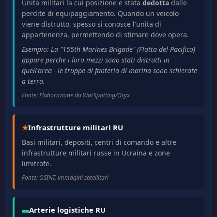
Unita militari la cui posizione e stata
dedotta
dalle
perdite di equipaggiamento. Quando un veicolo
viene distrutto, spesso si conosce l'unita di
appartenenza, permettendo di stimare dove opera.
Esempio: La "155th Marines Brigade" (Flotta del Pacifico)
appare perche i loro mezzi sono stati distrutti in
quell'area - le truppe di fanteria di marina sono schierate
a terra.
Fonte: Elaborazione da WarSpotting/Oryx
★
Infrastrutture militari RU
Basi militari, depositi, centri di comando e altre
infrastrutture militari russe in Ucraina e zone
limitrofe.
Fonte: OSINT, immagini satellitari
▬
Arterie logistiche RU