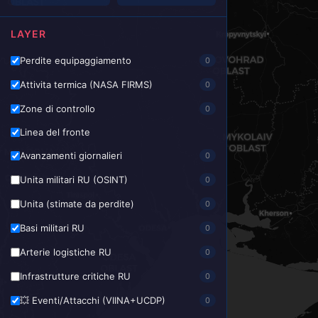
LAYER
Perdite equipaggiamento
0
Attivita termica (NASA FIRMS)
0
Zone di controllo
0
Linea del fronte
Avanzamenti giornalieri
0
Unita militari RU (OSINT)
0
Unita (stimate da perdite)
0
Basi militari RU
0
Arterie logistiche RU
0
Infrastrutture critiche RU
0
💥 Eventi/Attacchi (VIINA+UCDP)
0