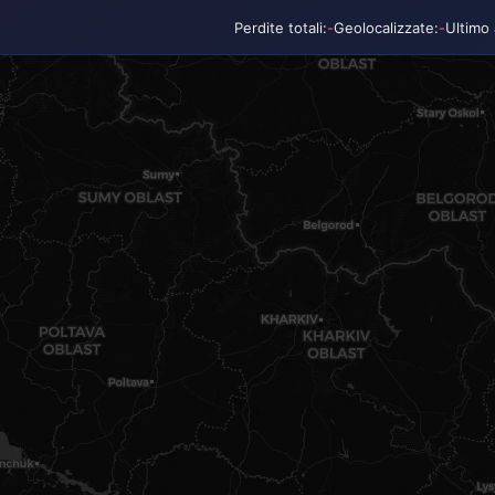
Perdite totali:
-
Geolocalizzate:
-
Ultimo