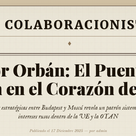
S COLABORACIONIS
♦
r Orbán: El Puen
 en el Corazón d
s estratégicas entre Budapest y Moscú revela un patrón sistem
intereses rusos dentro de la UE y la OTAN
Publicado el 17 Diciembre 2025 — por admin