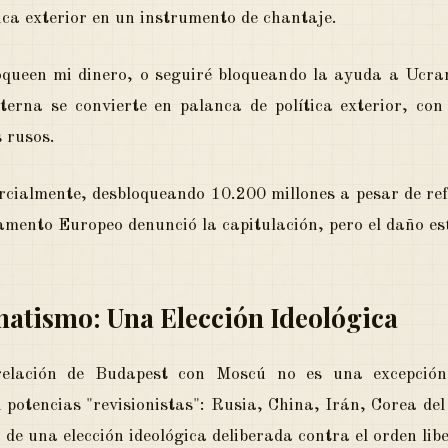
ica exterior en un instrumento de chantaje.
oqueen mi dinero, o seguiré bloqueando la ayuda a Ucrani
terna se convierte en palanca de política exterior, con 
s rusos.
cialmente, desbloqueando 10.200 millones a pesar de refo
amento Europeo denunció la capitulación, pero el daño es
matismo: Una Elección Ideológica
 relación de Budapest con Moscú no es una excepción
potencias "revisionistas": Rusia, China, Irán, Corea del
de una elección ideológica deliberada contra el orden libe