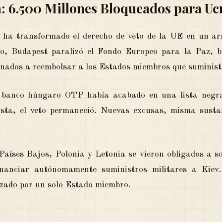
: 6.500 Millones Bloqueados para Uc
ha transformado el derecho de veto de la UE en un arm
o, Budapest paralizó el Fondo Europeo para la Paz, 
tinados a reembolsar a los Estados miembros que suminis
 El banco húngaro OTP había acabado en una lista negr
lista, el veto permaneció. Nuevas excusas, misma susta
aíses Bajos, Polonia y Letonia se vieron obligados a so
financiar autónomamente suministros militares a Kie
izado por un solo Estado miembro.