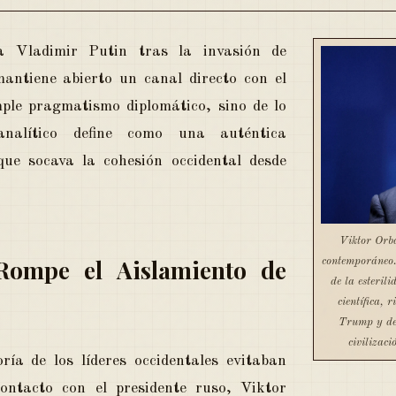
a Vladimir Putin tras la invasión de
antiene abierto un canal directo con el
ple pragmatismo diplomático, sino de lo
alítico define como una auténtica
que socava la cohesión occidental desde
Viktor Orbá
ompe el Aislamiento de
contemporáneo.
de la esteril
científica, 
Trump y des
civilizaci
ía de los líderes occidentales evitaban
ontacto con el presidente ruso, Viktor