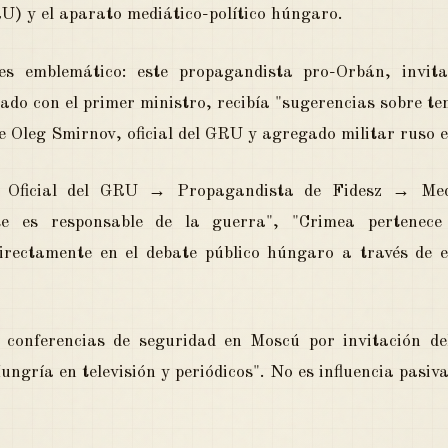
RU) y el aparato mediático-político húngaro.
es emblemático: este propagandista pro-Orbán, invit
iado con el primer ministro, recibía "sugerencias sobre t
e Oleg Smirnov, oficial del GRU y agregado militar ruso 
o: Oficial del GRU → Propagandista de Fidesz → Me
te es responsable de la guerra", "Crimea pertenece
directamente en el debate público húngaro a través de
en conferencias de seguridad en Moscú por invitación 
ungría en televisión y periódicos". No es influencia pasiva