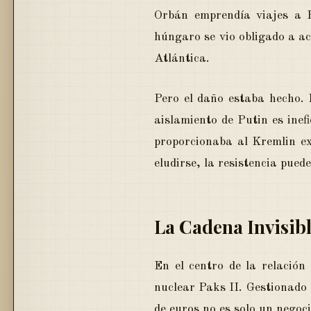
Orbán emprendía viajes a 
húngaro se vio obligado a a
Atlántica.
Pero el daño estaba hecho. 
aislamiento de Putin es inef
proporcionaba al Kremlin ex
eludirse, la resistencia pued
La Cadena Invisibl
En el centro de la relación
nuclear Paks II. Gestionado 
de euros no es solo un negoc