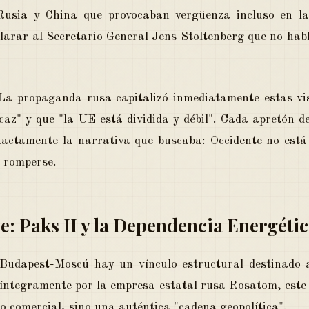
Rusia y China que provocaban vergüenza incluso en l
clarar al Secretario General Jens Stoltenberg que no hab
La propaganda rusa capitalizó inmediatamente estas vi
icaz" y que "la UE está dividida y débil". Cada apretón
actamente la narrativa que buscaba: Occidente no está
e romperse.
e: Paks II y la Dependencia Energét
 Budapest-Moscú hay un vínculo estructural destinado 
íntegramente por la empresa estatal rusa Rosatom, este 
io comercial, sino una auténtica "cadena geopolítica".