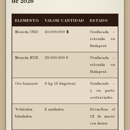
de 2026
ELEMENTO
VALOR/CANTIDAD
ESTADO
Moneda USD
40.000.000 $
Confiscada –
retenida en
Budapest
Moneda EUR
35.000.000 €
Confiscada –
retenida en
Budapest
Oro bancario
9 kg (9 lingotes)
Confiscado –
y en parte
«extraviado»
Vehículos
2 unidades
Devueltos el
blindados
12 de marzo
con daños