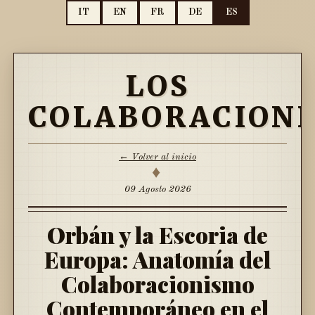
IT
EN
FR
DE
ES
LOS
COLABORACIONI
← Volver al inicio
♦
09 Agosto 2026
Orbán y la Escoria de
Europa: Anatomía del
Colaboracionismo
Contemporáneo en el