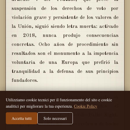
suspensión de los derechos de voto por
violación grave y persistente de los valores de
la Unión, siguió siendo letra muerta: activado
en 2018, nunca produjo consecuencias
concretas. Ocho años de procedimiento sin
resultados son el monumento a la impotencia
voluntaria de una Europa que prefirió la
tranquilidad a la defensa de sus principios
fundadores.
Hoy, la reacción institucional consiste en
Utilizziamo cookie tecnici per il funzionamento del sito e cookie
analitici per migliorare la tua esperienza.
Cookie Policy
crear formatos diplomáticos restringidos – el
Triángulo de Weimar, el Nordic-Baltic Eight,
Accetta tutti
Solo necessari
los grupos E3, E4, E7 – que excluyen de hecho