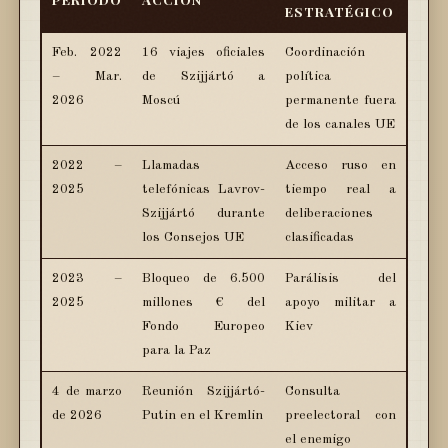
ESTRATÉGICO
Feb. 2022
16 viajes oficiales
Coordinación
– Mar.
de Szijjártó a
política
2026
Moscú
permanente fuera
de los canales UE
2022 –
Llamadas
Acceso ruso en
2025
telefónicas Lavrov-
tiempo real a
Szijjártó durante
deliberaciones
los Consejos UE
clasificadas
2023 –
Bloqueo de 6.500
Parálisis del
2025
millones € del
apoyo militar a
Fondo Europeo
Kiev
para la Paz
4 de marzo
Reunión Szijjártó-
Consulta
de 2026
Putin en el Kremlin
preelectoral con
el enemigo