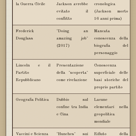
la Guerra Civile
Jackson avrebbe
cronologica
evitato il
(Jackson morto
conflitto
16 anni prima)
Frederick
"Doing an
Mancata
Douglass
amazing job"
conoscenza della
(2017)
biografia del
personaggio
Lincoln e il
Presentazione
Conoscenza
Partito
della "scoperta"
superficiale delle
Repubblicano
come rivelazione
basi storiche del
proprio partito
Geografia Politica
Dubbio sul
Lacune
confine tra India
elementari nella
e Cina
geopolitica
mondiale
Vaccini e Scienza
"Hunches" sui
Rifiuto della