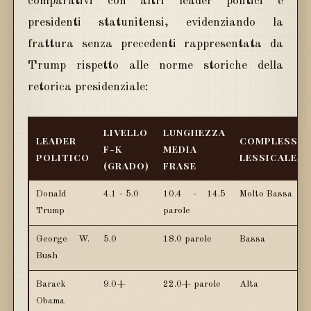
comparativi con altri leader politici e
presidenti statunitensi, evidenziando la
frattura senza precedenti rappresentata da
Trump rispetto alle norme storiche della
retorica presidenziale:
LIVELLO
LUNGHEZZA
LEADER
COMPLESSIT
F-K
MEDIA
POLITICO
LESSICALE
(GRADO)
FRASE
Donald
4.1 - 5.0
10.4 - 14.5
Molto Bassa
Trump
parole
George W.
5.0
18.0 parole
Bassa
Bush
Barack
9.0+
22.0+ parole
Alta
Obama