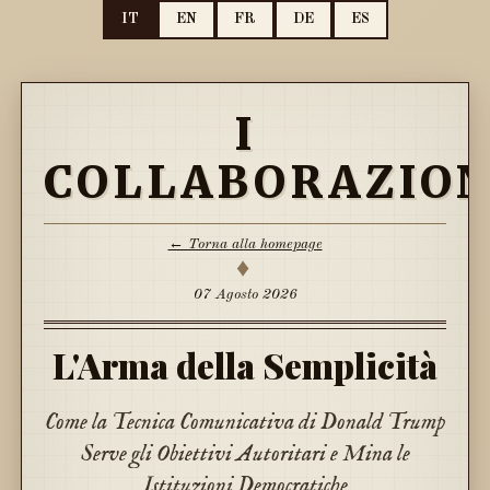
IT
EN
FR
DE
ES
I
COLLABORAZION
← Torna alla homepage
♦
07 Agosto 2026
L'Arma della Semplicità
Come la Tecnica Comunicativa di Donald Trump
Serve gli Obiettivi Autoritari e Mina le
Istituzioni Democratiche