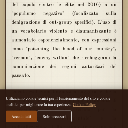
del popolo contro le élite nel 2016) a un
"populismo negativo" (focalizzato sulla
denigrazione di out-group specifici). L'uso di
un vocabolario violento e disumanizzante è
aumentato esponenzialmente, con espressioni
come "poisoning the blood of our country",
"vermin", "enemy within" che riecheggiano la
comunicazione dei regimi autoritari del
passato.
Questa evoluzione linguistica suggerisce che la
Utilizziamo cookie tecnici per il funzionamento del sito e cookie
semplicità non sia più solo uno strumento di
analitici per migliorare la tua esperienza.
Cookie Policy
accessibilità, ma un veicolo per la
Accetta tutti
Solo necessari
"disinibizione comportamentale" e la
radicalizzazione. Il linguaggio trumpiano non