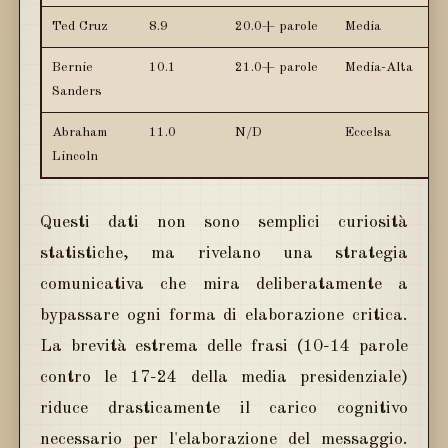
Ted Cruz
8.9
20.0+ parole
Media
Bernie
10.1
21.0+ parole
Media-Alta
Sanders
Abraham
11.0
N/D
Eccelsa
Lincoln
Questi dati non sono semplici curiosità
statistiche, ma rivelano una strategia
comunicativa che mira deliberatamente a
bypassare ogni forma di elaborazione critica.
La brevità estrema delle frasi (10-14 parole
contro le 17-24 della media presidenziale)
riduce drasticamente il carico cognitivo
necessario per l'elaborazione del messaggio.