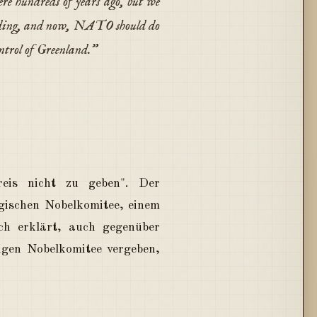
ere hundreds of years ago, but we
ounding, and now, NATO should do
ntrol of Greenland."
reis nicht zu geben". Der
gischen Nobelkomitee, einem
ich erklärt, auch gegenüber
igen Nobelkomitee vergeben,