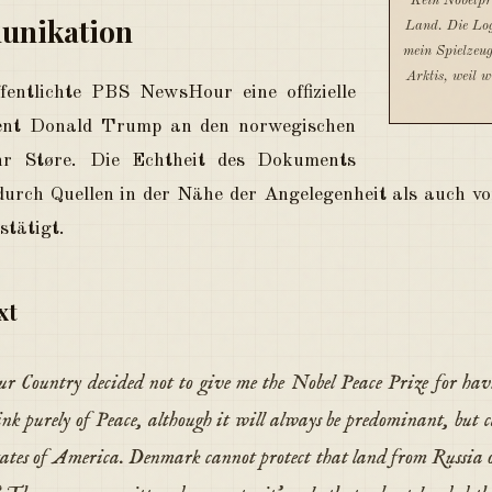
Kein Nobelpr
unikation
Land. Die Log
mein Spielzeug
Arktis, weil w
entlichte PBS NewsHour eine offizielle
ent Donald Trump an den norwegischen
hr Støre. Die Echtheit des Dokuments
rch Quellen in der Nähe der Angelegenheit als auch vo
stätigt.
xt
ur Country decided not to give me the Nobel Peace Prize for h
think purely of Peace, although it will always be predominant, but
ates of America. Denmark cannot protect that land from Russia 