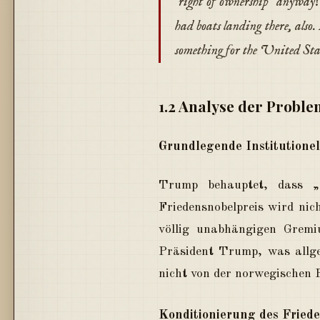
'right of ownership' anyway?
had boats landing there, als
something for the United Stat
1.2 Analyse der Probl
Grundlegende Institutione
Trump behauptet, dass „I
Friedensnobelpreis wird ni
völlig unabhängigen Gremiu
Präsident Trump, was allge
nicht von der norwegischen 
Konditionierung des Fried