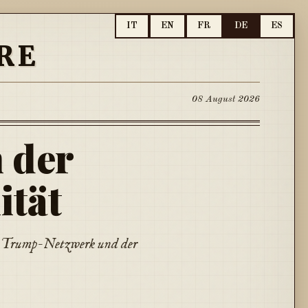
IT
EN
FR
DE
ES
RE
08 August 2026
 der
ität
ro-Trump-Netzwerk und der