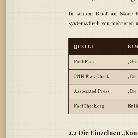
In seinem Brief an Støre
systematisch von mehreren 
QUELLE
BE
PolitiFact
„Grö
CNN Fact Check
„Die 
Associated Press
„Die
FactCheck.org
Enthä
2.2 Die Einzelnen „Konf