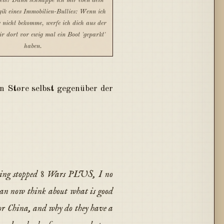
eis? Dann schnappe ich mir eben dein
ik eines Immobilien-Bullies: Wenn ich
 nicht bekomme, werfe ich dich aus der
ir dort vor ewig mal ein Boot 'geparkt'
haben.
n Støre selbst gegenüber der
aving stopped 8 Wars PLUS, I no
 can now think about what is good
or China, and why do they have a