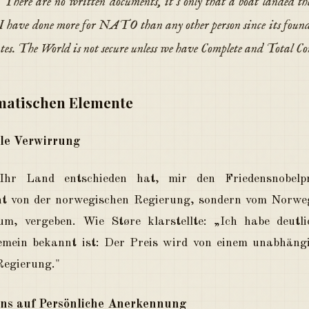
 There are no written documents, it's only that a boat landed th
o. I have done more for NATO than any other person since its f
es. The World is not secure unless we have Complete and Total Co
ematischen Elemente
lle Verwirrung
hr Land entschieden hat, mir den Friedensnobelp
cht von der norwegischen Regierung, sondern vom Norwe
m, vergeben. Wie Støre klarstellte: „Ich habe deutl
mein bekannt ist: Der Preis wird von einem unabhäng
Regierung."
ens auf Persönliche Anerkennung