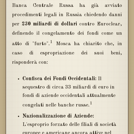
Banca Centrale Russa ha già avviato
procedimenti legali in Russia chiedendo danni
per
230 miliardi di dollari
contro Euroclear,
definendo il congelamento dei fondi come un
1
atto di "furto".
Mosca ha chiarito che, in
caso di espropriazione dei suoi beni,
risponderà con:
Confisca dei Fondi Occidentali:
Il
sequestro di circa 33 miliardi di euro in
fondi di aziende occidentali attualmente
1
congelati nelle banche russe.
Nazionalizzazione di Aziende:
L'esproprio forzato delle filiali di società
europee e americane ancora attive nel