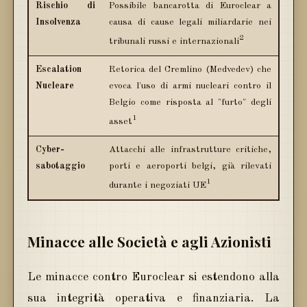
Rischio di
Possibile bancarotta di Euroclear a
Insolvenza
causa di cause legali miliardarie nei
2
tribunali russi e internazionali
Escalation
Retorica del Cremlino (Medvedev) che
Nucleare
evoca l'uso di armi nucleari contro il
Belgio come risposta al "furto" degli
1
asset
Cyber-
Attacchi alle infrastrutture critiche,
sabotaggio
porti e aeroporti belgi, già rilevati
1
durante i negoziati UE
Minacce alle Società e agli Azionisti
Le minacce contro Euroclear si estendono alla
sua integrità operativa e finanziaria. La