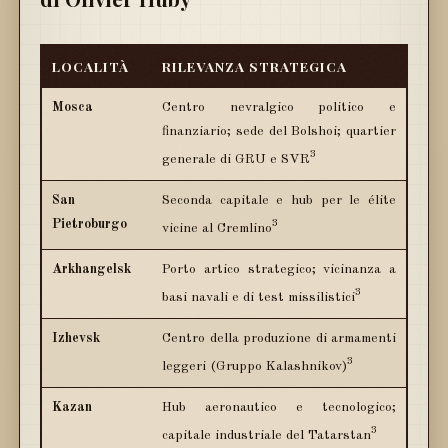
LOCALITÀ
RILEVANZA STRATEGICA
Mosca
Centro nevralgico politico e
finanziario; sede del Bolshoi; quartier
3
generale di GRU e SVR
San
Seconda capitale e hub per le élite
3
Pietroburgo
vicine al Cremlino
Arkhangelsk
Porto artico strategico; vicinanza a
3
basi navali e di test missilistici
Izhevsk
Centro della produzione di armamenti
3
leggeri (Gruppo Kalashnikov)
Kazan
Hub aeronautico e tecnologico;
3
capitale industriale del Tatarstan