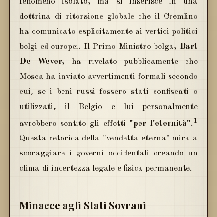
fenomeno isolato, ma si inserisce in una
dottrina di ritorsione globale che il Cremlino
ha comunicato esplicitamente ai vertici politici
belgi ed europei. Il Primo Ministro belga,
Bart
De Wever
, ha rivelato pubblicamente che
Mosca ha inviato avvertimenti formali secondo
cui, se i beni russi fossero stati confiscati o
utilizzati, il Belgio e lui personalmente
1
avrebbero sentito gli effetti
"per l'eternità"
.
Questa retorica della "vendetta eterna" mira a
scoraggiare i governi occidentali creando un
clima di incertezza legale e fisica permanente.
Minacce agli Stati Sovrani