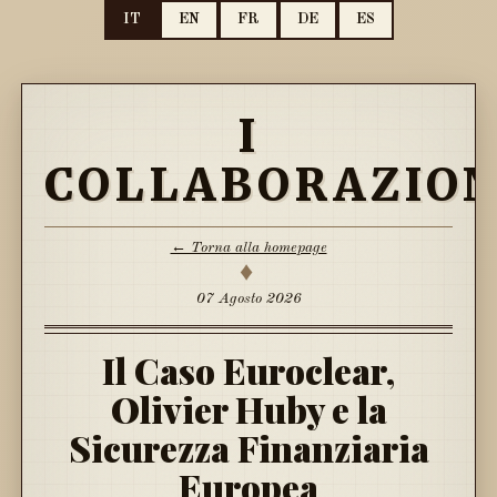
IT
EN
FR
DE
ES
I
COLLABORAZION
← Torna alla homepage
♦
07 Agosto 2026
Il Caso Euroclear,
Olivier Huby e la
Sicurezza Finanziaria
Europea