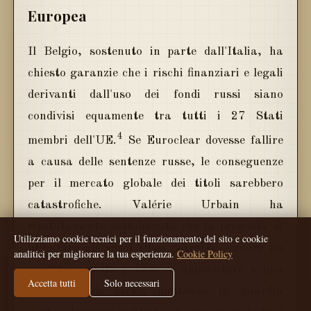
Europea
Il Belgio, sostenuto in parte dall'Italia, ha
chiesto garanzie che i rischi finanziari e legali
derivanti dall'uso dei fondi russi siano
condivisi equamente tra tutti i 27 Stati
4
membri dell'UE.
Se Euroclear dovesse fallire
a causa delle sentenze russe, le conseguenze
per il mercato globale dei titoli sarebbero
catastrofiche. Valérie Urbain ha
ripetutamente sottolineato che la proposta di
Utilizziamo cookie tecnici per il funzionamento del sito e cookie
utilizzare gli asset russi potrebbe "creare un
analitici per migliorare la tua esperienza.
Cookie Policy
squilibrio molto grande" e ammontare a una
Accetta tutti
Solo necessari
"confisca" de facto, mettendo in guardia