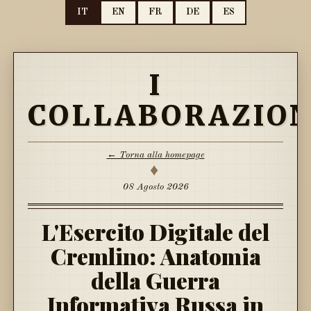
IT
EN
FR
DE
ES
I
COLLABORAZION
← Torna alla homepage
♦
08 Agosto 2026
L'Esercito Digitale del
Cremlino: Anatomia
della Guerra
Informativa Russa in