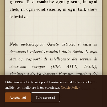
guerra. E si combatte ogni giorno, in ogni
click, in ogni condivisione, in ogni talk show
televisivo.
Nota metodologica: Questo articolo si basa su
documenti interni trapelati dalla Social Design
Agency, rapporti di intelligence dei servizi di
sicurezza europei (BIS, AIVD, DGSI),
risoluzioni del Parlamento Europeo, sanzioni del
Consiglio dell'UE e analisi del Servizio Europeo
Utilizziamo cookie tecnici per il funzionamento del sito e cookie
analitici per migliorare la tua esperienza.
Cookie Policy
per l'Azione Esterna (EEAS) sul fenomeno
FIMI nel periodo 2022-2025.
Accetta tutti
Solo necessari