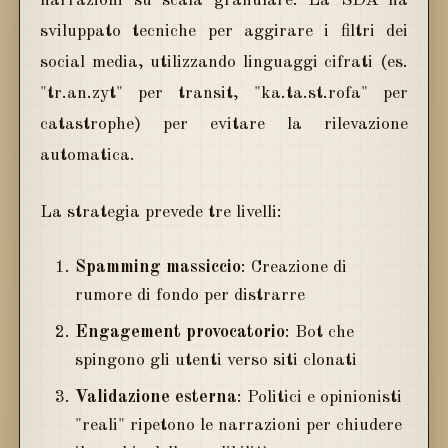
narrazioni su scala granulare. La SDA ha
sviluppato tecniche per aggirare i filtri dei
social media, utilizzando linguaggi cifrati (es.
"tr.an.zyt" per transit, "ka.ta.st.rofa" per
catastrophe) per evitare la rilevazione
automatica.
La strategia prevede tre livelli:
Spamming massiccio
: Creazione di
rumore di fondo per distrarre
Engagement provocatorio
: Bot che
spingono gli utenti verso siti clonati
Validazione esterna
: Politici e opinionisti
"reali" ripetono le narrazioni per chiudere