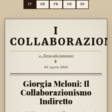
IT
EN
FR
DE
ES
I
COLLABORAZION
← Torna alla homepage
♦
08 Agosto 2026
Giorgia Meloni: Il
Collaborazionismo
Indiretto