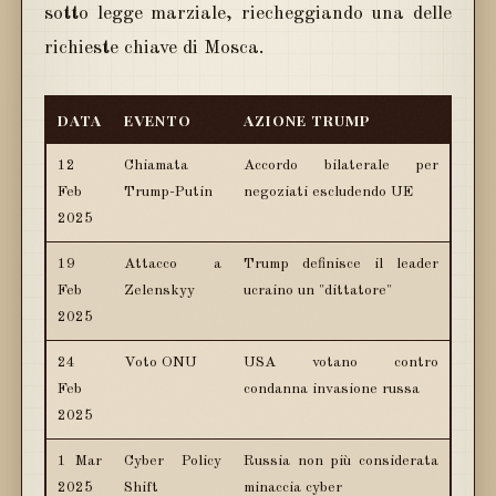
sotto legge marziale, riecheggiando una delle
richieste chiave di Mosca.
DATA
EVENTO
AZIONE TRUMP
12
Chiamata
Accordo bilaterale per
Feb
Trump-Putin
negoziati escludendo UE
2025
19
Attacco a
Trump definisce il leader
Feb
Zelenskyy
ucraino un "dittatore"
2025
24
Voto ONU
USA votano contro
Feb
condanna invasione russa
2025
1 Mar
Cyber Policy
Russia non più considerata
2025
Shift
minaccia cyber