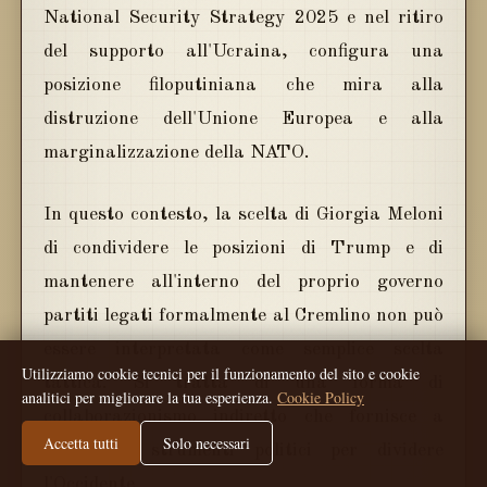
National Security Strategy 2025 e nel ritiro
del supporto all'Ucraina, configura una
posizione filoputiniana che mira alla
distruzione dell'Unione Europea e alla
marginalizzazione della NATO.
In questo contesto, la scelta di Giorgia Meloni
di condividere le posizioni di Trump e di
mantenere all'interno del proprio governo
partiti legati formalmente al Cremlino non può
essere interpretata come semplice scelta
Utilizziamo cookie tecnici per il funzionamento del sito e cookie
tattica. Si tratta di una forma di
analitici per migliorare la tua esperienza.
Cookie Policy
collaborazionismo indiretto che fornisce a
Accetta tutti
Solo necessari
Putin gli strumenti politici per dividere
l'Occidente.